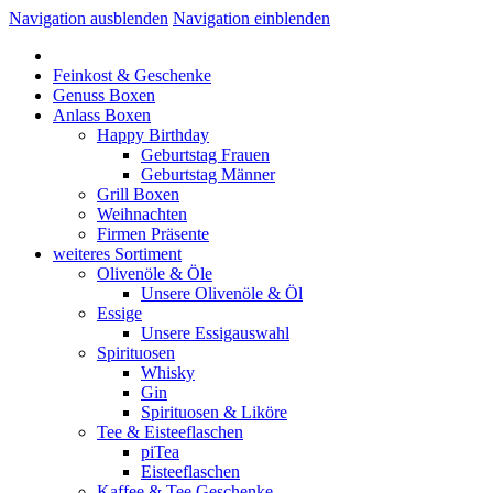
Navigation ausblenden
Navigation einblenden
Feinkost & Geschenke
Genuss Boxen
Anlass Boxen
Happy Birthday
Geburtstag Frauen
Geburtstag Männer
Grill Boxen
Weihnachten
Firmen Präsente
weiteres Sortiment
Olivenöle & Öle
Unsere Olivenöle & Öl
Essige
Unsere Essigauswahl
Spirituosen
Whisky
Gin
Spirituosen & Liköre
Tee & Eisteeflaschen
piTea
Eisteeflaschen
Kaffee & Tee Geschenke