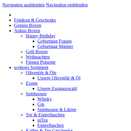
Navigation ausblenden
Navigation einblenden
Feinkost & Geschenke
Genuss Boxen
Anlass Boxen
Happy Birthday
Geburtstag Frauen
Geburtstag Männer
Grill Boxen
Weihnachten
Firmen Präsente
weiteres Sortiment
Olivenöle & Öle
Unsere Olivenöle & Öl
Essige
Unsere Essigauswahl
Spirituosen
Whisky
Gin
Spirituosen & Liköre
Tee & Eisteeflaschen
piTea
Eisteeflaschen
Kaffee & Tee Geschenke