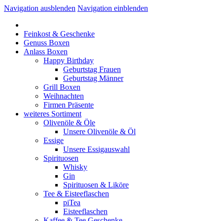
Navigation ausblenden
Navigation einblenden
Feinkost & Geschenke
Genuss Boxen
Anlass Boxen
Happy Birthday
Geburtstag Frauen
Geburtstag Männer
Grill Boxen
Weihnachten
Firmen Präsente
weiteres Sortiment
Olivenöle & Öle
Unsere Olivenöle & Öl
Essige
Unsere Essigauswahl
Spirituosen
Whisky
Gin
Spirituosen & Liköre
Tee & Eisteeflaschen
piTea
Eisteeflaschen
Kaffee & Tee Geschenke