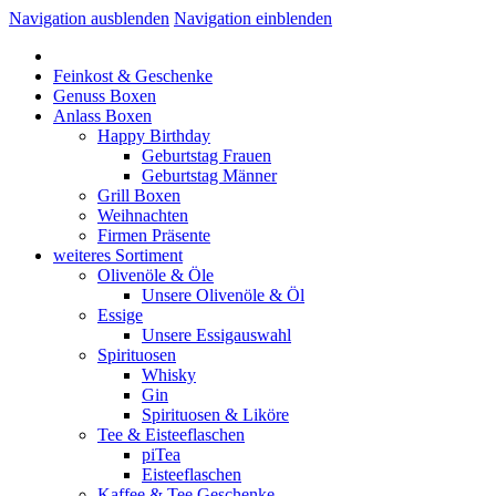
Navigation ausblenden
Navigation einblenden
Feinkost & Geschenke
Genuss Boxen
Anlass Boxen
Happy Birthday
Geburtstag Frauen
Geburtstag Männer
Grill Boxen
Weihnachten
Firmen Präsente
weiteres Sortiment
Olivenöle & Öle
Unsere Olivenöle & Öl
Essige
Unsere Essigauswahl
Spirituosen
Whisky
Gin
Spirituosen & Liköre
Tee & Eisteeflaschen
piTea
Eisteeflaschen
Kaffee & Tee Geschenke